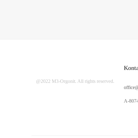
Kont
@2022 M3-Orgonit. All rights reserved.
office
A-8074